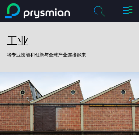
切
跳至主要内容
换
导
chevron_right
关于我们
航
工业
搜
索
chevron_right
产品及解决方案
将专业技能和创新与全球产业连接起来
历程
chevron_right
职业
联系我们
媒体
我的普睿司曼