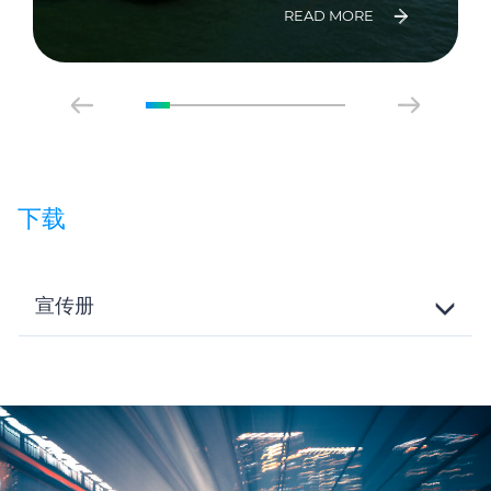
READ MORE
下载
宣传册
Toggle
Details