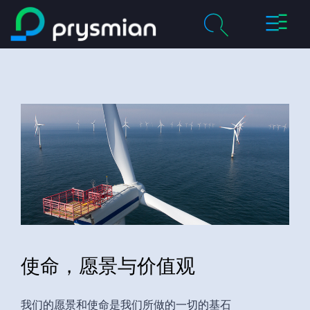
切
跳至主要内容
换
导
chevron_right
关于我们
航
搜
索
chevron_right
产品及解决方案
历程
chevron_right
职业
联系我们
使命，愿景与价值观
媒体
我的普睿司曼
我们的愿景和使命是我们所做的一切的基石