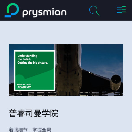
切
跳至主要内容
换
导
chevron_right
关于我们
航
搜
索
chevron_right
产品及解决方案
历程
chevron_right
职业
联系我们
普睿司曼学院
媒体
我的普睿司曼
着眼细节，掌握全局