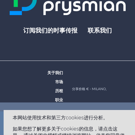
订阅我们的时事传报
联系我们
Footer
top
menu
-
Prysmian
关于我们
Footer
市场
menu
分享价格 €
- MILANO,
历程
-
职业
Prysmian
本网站使用技术和第三方cookies进行分析。
Footer
网站地图
法律声明
隐私权政策
Cookie 政策
如果您想了解更多关于cookies的信息，请点击这
bottom
Copyright © 2026 All rights reserved