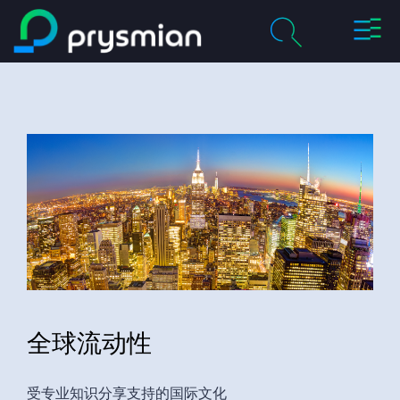
切
跳至主要内容
换
导
chevron_right
关于我们
航
搜
索
chevron_right
产品及解决方案
历程
chevron_right
职业
联系我们
全球流动性
媒体
我的普睿司曼
受专业知识分享支持的国际文化