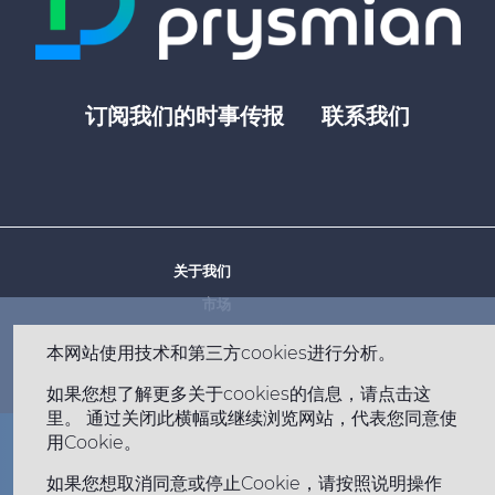
订阅我们的时事传报
联系我们
Footer
top
menu
-
Prysmian
关于我们
Footer
市场
menu
分享价格 €
- MILANO,
历程
-
本网站使用技术和第三方cookies进行分析。
职业
Prysmian
如果您想了解更多关于cookies的信息，请点击这
里。 通过关闭此横幅或继续浏览网站，代表您同意使
用Cookie。
Footer
网站地图
法律声明
隐私权政策
Cookie 政策
bottom
如果您想取消同意或停止Cookie，请按照说明操作
Copyright © 2026 All rights reserved