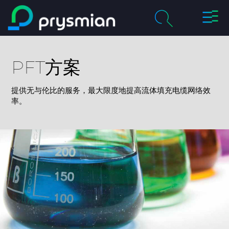
切
跳至主要内容
换
导
chevron_right
关于我们
航
PFT方案
搜
索
chevron_right
产品及解决方案
提供无与伦比的服务，最大限度地提高流体填充电缆网络效
率。
历程
chevron_right
职业
联系我们
媒体
我的普睿司曼