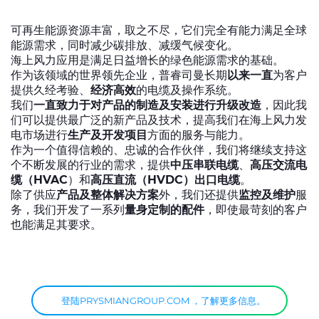
全球网站
可再生能源资源丰富，取之不尽，它们完全有能力满足全球
能源需求，同时减少碳排放、减缓气候变化。
海上风力应用是满足日益增长的绿色能源需求的基础。
作为该领域的世界领先企业，普睿司曼长期
以来一直
为客户
提供久经考验、
经济
高效
的电缆及操作系统。
我们
一直致力于对产品的制造及安装进行升级改造
，因此我
们可以提供最广泛的新产品及技术，提高我们在海上风力发
电市场进行
生产及开发项目
方面的服务与能力。
作为一个值得信赖的、忠诚的合作伙伴，我们将继续支持这
个不断发展的行业的需求，提供
中压串联电缆
、
高压交流电
缆（HVAC
）和
高压直流（HVDC）出口电缆
。
除了供应
产品及整体解决方案
外，我们还提供
监控及维护
服
务，我们开发了一系列
量身定制的配件
，即使最苛刻的客户
也能满足其要求。
登陆PRYSMIANGROUP.COM ，了解更多信息。