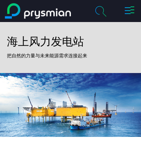
切
跳至主要内容
换
导
chevron_right
关于我们
航
海上风力发电站
搜
索
chevron_right
产品及解决方案
把自然的力量与未来能源需求连接起来
历程
chevron_right
职业
联系我们
媒体
我的普睿司曼