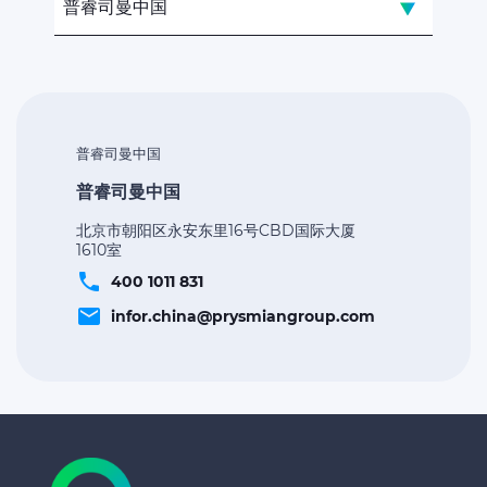
普睿司曼中国
普睿司曼中国
普睿司曼中国
北京市朝阳区永安东里16号CBD国际大厦
1610室
phone
400 1011 831
email
infor.china@prysmiangroup.com