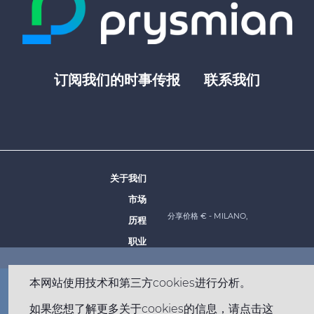
订阅我们的时事传报
联系我们
Footer
top
menu
-
Prysmian
关于我们
Footer
市场
menu
分享价格 €
- MILANO,
历程
-
职业
Prysmian
本网站使用技术和第三方cookies进行分析。
Footer
网站地图
法律声明
隐私权政策
Cookie 政策
如果您想了解更多关于cookies的信息，请点击这