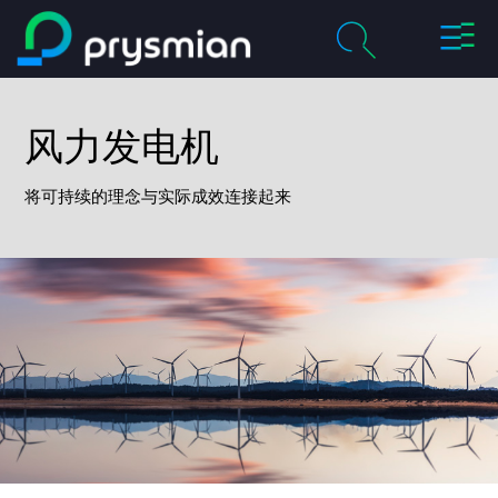
切
跳至主要内容
换
导
chevron_right
关于我们
航
风力发电机
搜
索
chevron_right
产品及解决方案
将可持续的理念与实际成效连接起来
历程
chevron_right
职业
联系我们
媒体
我的普睿司曼