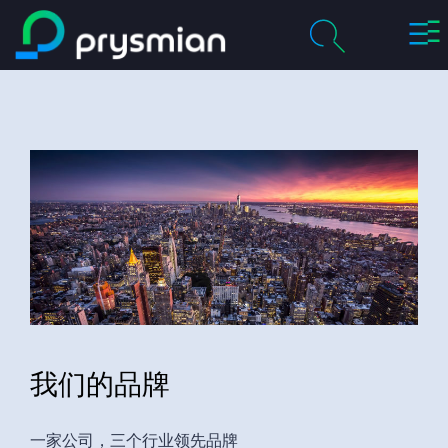
切
跳至主要内容
换
导
chevro
关于我们
航
搜
索
chevro
产品及解决方案
历程
chevro
职业
联系我们
我们的品牌
媒体
我的普睿司曼
一家公司，三个行业领先品牌