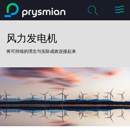
切
跳至主要内容
换
导
chevron_right
关于我们
航
风力发电机
搜
索
chevron_right
产品及解决方案
将可持续的理念与实际成效连接起来
历程
chevron_right
职业
联系我们
媒体
我的普睿司曼