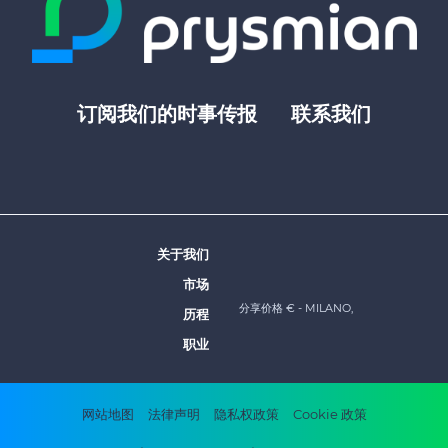
订阅我们的时事传报
联系我们
Footer
top
menu
-
Prysmian
关于我们
Footer
市场
menu
分享价格 €
- MILANO,
历程
-
职业
Prysmian
Footer
网站地图
法律声明
隐私权政策
Cookie 政策