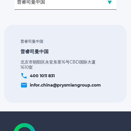
普睿司曼中国
普睿司曼中国
普睿司曼中国
北京市朝阳区永安东里16号CBD国际大厦
1610室
phone
400 1011 831
email
infor.china@prysmiangroup.com