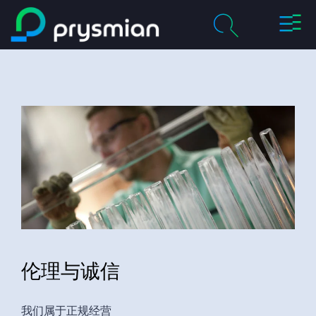
切
跳至主要内容
换
导
chevron_right
关于我们
航
搜
索
chevron_right
产品及解决方案
历程
chevron_right
职业
联系我们
伦理与诚信
媒体
我的普睿司曼
我们属于正规经营