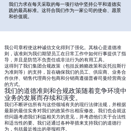
我们力求在每天采取的每一项行动中坚持公平和道德实
全球网站
践的最高标准。这符合我们作为一家公司的使命、愿景
和价值观。
我公司章程使这种诚信文化得到了强化。其核心是道德准
则，该准则为我们期望员工在日常工作中如何行事提供了指
导，并且是防范不负责任或非法行为的有用工具。
这得到了我们集团合规政策（包括反贿赂政策和反托拉斯行
为准则等）的支持，旨在确保我们的员工、供应商、业务合
作伙伴、销售代理商分包商和分销商遵循普睿司曼经营商业
的方式。
我们的道德准则和合规政策随着竞争环境中
业务的发展而存续和演变。
我们不断评估所有与这些领域有关的现行法律法规，并根据
最新的最佳实务对我们的政策作出相应修改。我们也会就这
些问题考虑我们利益相关方的意见，并考虑他们关于合法性
和适当性的要。我们还通过各种举措来支持我们的道德行
为，包括最近推出的举报程序。