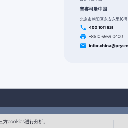
普睿司曼中国
北京市朝阳区永安东里16号C
phone
400 1011 831
print
+8610 6569 0400
email
infor.china@prys
Footer
top
方cookies进行分析。