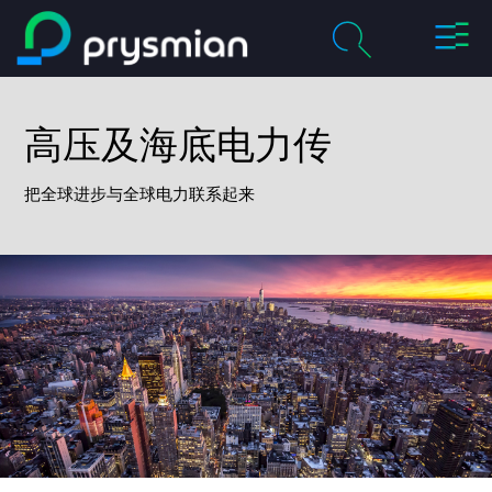
切
跳至主要内容
换
导
chevron_right
关于我们
航
高压及海底电力传
搜
索
chevron_right
产品及解决方案
把全球进步与全球电力联系起来
历程
chevron_right
职业
联系我们
媒体
我的普睿司曼