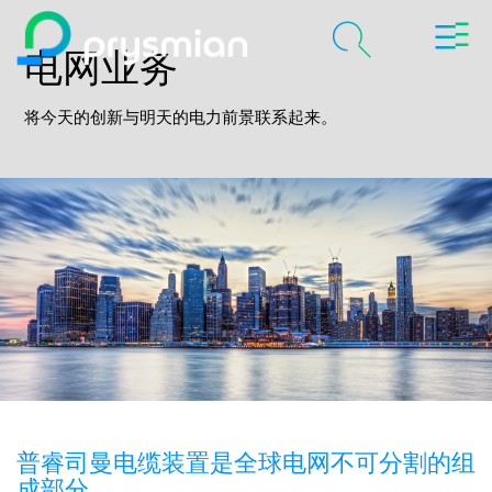
切
跳至主要内容
电网业务
换
导
chevron_right
关于我们
航
将今天的创新与明天的电力前景联系起来。
搜
索
chevron_right
产品及解决方案
历程
chevron_right
职业
联系我们
媒体
普睿司曼电缆装置是全球电网不可分割的组
我的普睿司曼
成部分。