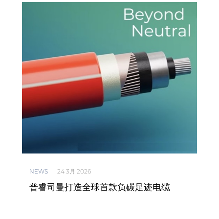
NEWS
24 3月 2026
NEW
峡高
普睿司曼打造全球首款负碳足迹电缆
普
开工
目