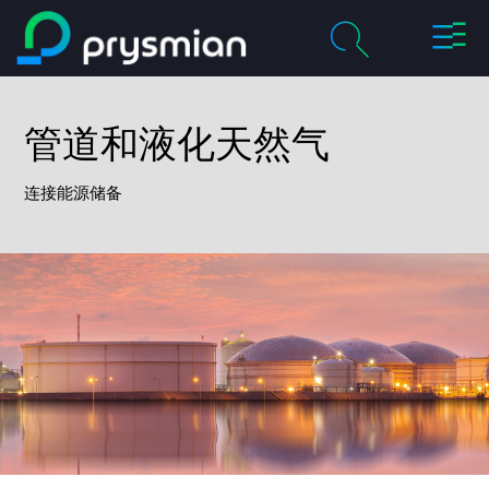
切
跳至主要内容
换
导
chevron_right
关于我们
航
管道和液化天然气
搜
索
chevron_right
产品及解决方案
连接能源储备
历程
chevron_right
职业
联系我们
媒体
我的普睿司曼